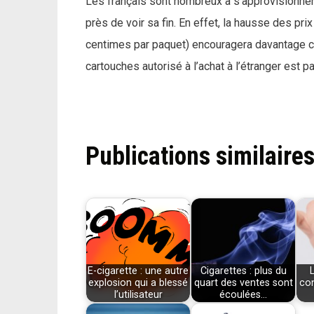
Les français sont nombreux à s’approvisionner à
près de voir sa fin. En effet, la hausse des pri
centimes par paquet) encouragera davantage cet
cartouches autorisé à l’achat à l’étranger est p
Publications similaires
E-cigarette : une autre
Cigarettes : plus du
explosion qui a blessé
quart des ventes sont
co
l’utilisateur
écoulées…