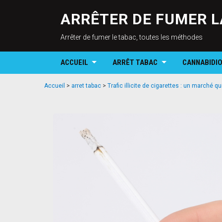
ARRÊTER DE FUMER L
Arrêter de fumer le tabac, toutes les méthodes
ACCUEIL
ARRÊT TABAC
CANNABIDI
Accueil
>
arret tabac
>
Trafic illicite de cigarettes : un marché qui