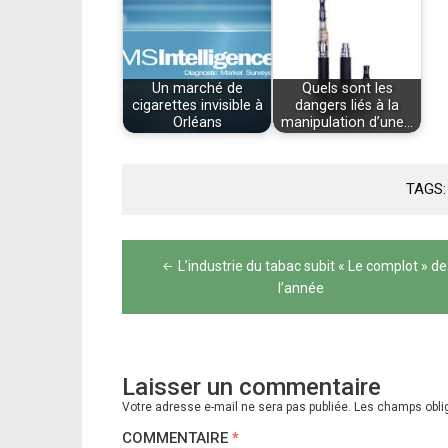
Un marché de
Quels sont les
cigarettes invisible à
dangers liés à la
Orléans
manipulation d’une…
TAGS
Navigation
L’industrie du tabac subit « Le complot » de
de
l’année
l’article
Laisser un commentaire
Votre adresse e-mail ne sera pas publiée.
Les champs obli
COMMENTAIRE
*