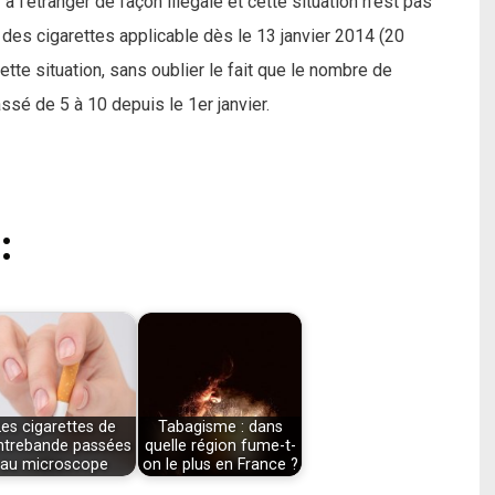
 l’étranger de façon illégale et cette situation n’est pas
x des cigarettes applicable dès le 13 janvier 2014 (20
te situation, sans oublier le fait que le nombre de
assé de 5 à 10 depuis le 1er janvier.
:
Les cigarettes de
Tabagisme : dans
ntrebande passées
quelle région fume-t-
au microscope
on le plus en France ?