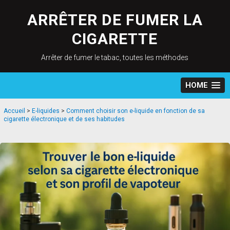
Skip
to
ARRÊTER DE FUMER LA
content
CIGARETTE
Arrêter de fumer le tabac, toutes les méthodes
HOME
Accueil
>
E-liquides
>
Comment choisir son e-liquide en fonction de sa
cigarette électronique et de ses habitudes