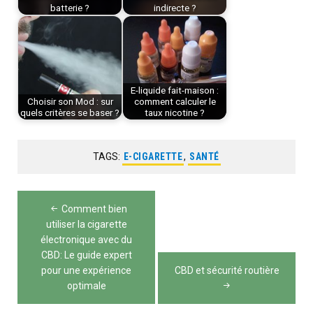
batterie ?
indirecte ?
E-liquide fait-maison :
Choisir son Mod : sur
comment calculer le
quels critères se baser ?
taux nicotine ?
TAGS:
E-CIGARETTE
,
SANTÉ
Navigation
Comment bien
de
utiliser la cigarette
électronique avec du
l’article
CBD: Le guide expert
pour une expérience
CBD et sécurité routière
optimale