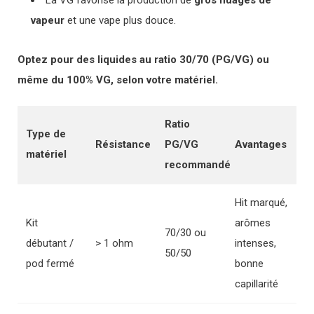
La VG favorise la production de
gros nuages de
vapeur
et une vape plus douce.
Optez pour des liquides au ratio 30/70 (PG/VG) ou
même du 100% VG, selon votre matériel.
Ratio
Type de
Résistance
PG/VG
Avantages
matériel
recommandé
Hit marqué,
Kit
arômes
70/30 ou
débutant /
> 1 ohm
intenses,
50/50
pod fermé
bonne
capillarité