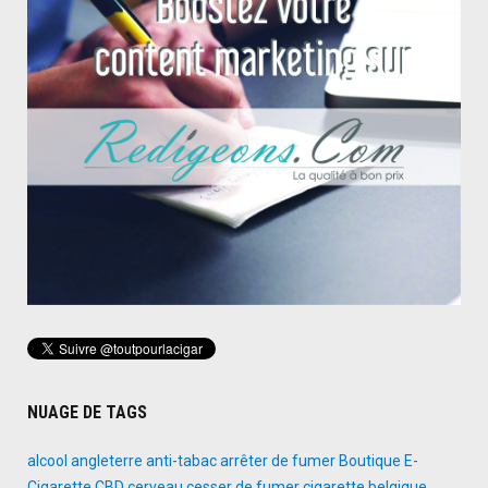
NUAGE DE TAGS
alcool
angleterre
anti-tabac
arrêter de fumer
Boutique E-
Cigarette
CBD
cerveau
cesser de fumer
cigarette belgique