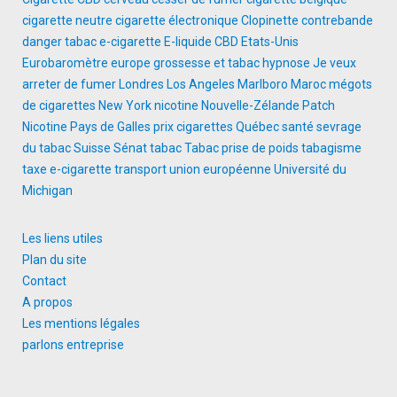
cigarette neutre
cigarette électronique
Clopinette
contrebande
danger tabac
e-cigarette
E-liquide CBD
Etats-Unis
Eurobaromètre
europe
grossesse et tabac
hypnose
Je veux
arreter de fumer
Londres
Los Angeles
Marlboro
Maroc
mégots
de cigarettes
New York
nicotine
Nouvelle-Zélande
Patch
Nicotine
Pays de Galles
prix cigarettes
Québec
santé
sevrage
du tabac
Suisse
Sénat
tabac
Tabac prise de poids
tabagisme
taxe e-cigarette
transport
union européenne
Université du
Michigan
Les liens utiles
Plan du site
Contact
A propos
Les mentions légales
parlons entreprise