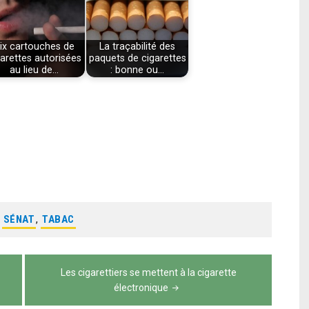
ix cartouches de
La traçabilité des
garettes autorisées
paquets de cigarettes
au lieu de…
: bonne ou…
:
SÉNAT
,
TABAC
Les cigarettiers se mettent à la cigarette
électronique