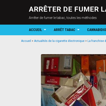
ARRÊTER DE FUMER L
Arrêter de fumer le tabac, toutes les méthodes
ACCUEIL
ARRÊT TABAC
CANNABIDI
Accueil
>
Actualités de la cigarette électronique
>
La franchise d