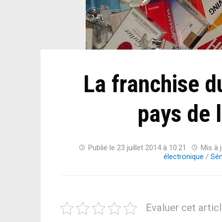
La franchise d
pays de l
Publié le
23 juillet 2014 à 10:21
Mis à j
électronique
/
Sén
Evaluer cet artic