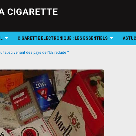
Skip
to
A CIGARETTE
content
OL
CIGARETTE ÉLECTRONIQUE : LES ESSENTIELS
ASTUC
u tabac venant des pays de l’UE réduite ?