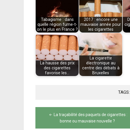
Tabagisme : dans
2017 : encore une
D
quelle région fume-t-
mauvaise année pour
ci
on le plus en France ?
les cigarettes
La cigarette
La hausse des prix
électronique au
des cigarettes
centre des débats à
favorise les…
Bruxelles
TAGS
Navigation
La traçabilité des paquets de cigarettes :
de
bonne ou mauvaise nouvelle ?