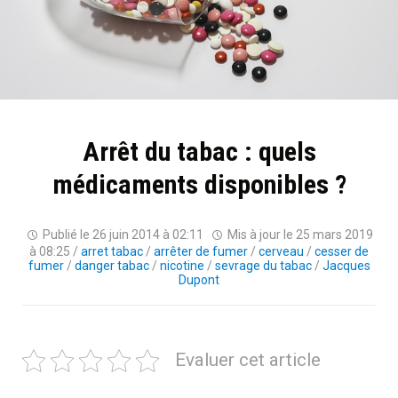
Arrêt du tabac : quels
médicaments disponibles ?
Publié le
26 juin 2014 à 02:11
Mis à jour le
25 mars 2019
à 08:25
/
arret tabac
/
arrêter de fumer
/
cerveau
/
cesser de
fumer
/
danger tabac
/
nicotine
/
sevrage du tabac
/
Jacques
Dupont
Evaluer cet article