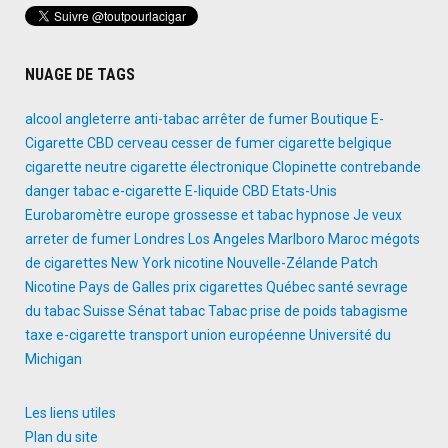
NUAGE DE TAGS
alcool
angleterre
anti-tabac
arrêter de fumer
Boutique E-
Cigarette
CBD
cerveau
cesser de fumer
cigarette belgique
cigarette neutre
cigarette électronique
Clopinette
contrebande
danger tabac
e-cigarette
E-liquide CBD
Etats-Unis
Eurobaromètre
europe
grossesse et tabac
hypnose
Je veux
arreter de fumer
Londres
Los Angeles
Marlboro
Maroc
mégots
de cigarettes
New York
nicotine
Nouvelle-Zélande
Patch
Nicotine
Pays de Galles
prix cigarettes
Québec
santé
sevrage
du tabac
Suisse
Sénat
tabac
Tabac prise de poids
tabagisme
taxe e-cigarette
transport
union européenne
Université du
Michigan
Les liens utiles
Plan du site