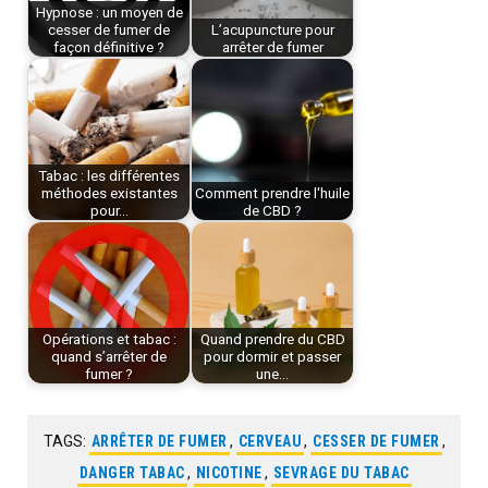
Hypnose : un moyen de
cesser de fumer de
L’acupuncture pour
façon définitive ?
arrêter de fumer
Tabac : les différentes
méthodes existantes
Comment prendre l'huile
pour…
de CBD ?
Opérations et tabac :
Quand prendre du CBD
quand s’arrêter de
pour dormir et passer
fumer ?
une…
TAGS:
ARRÊTER DE FUMER
,
CERVEAU
,
CESSER DE FUMER
,
DANGER TABAC
,
NICOTINE
,
SEVRAGE DU TABAC