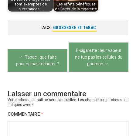
sont exemptes de
Les effets bénéfiques
substances…
de l'arrêt de la cigarette
TAGS:
GROSSESSE ET TABAC
Navigation
E-cigarette : leur vapeur
de
Tabac : que faire
ne tue pas les cellules du
pour ne pas rechuter ?
poumon
l’article
Laisser un commentaire
Votre adresse e-mail ne sera pas publiée.
Les champs obligatoires sont
indiqués avec
*
COMMENTAIRE
*