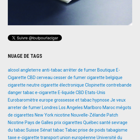
NUAGE DE TAGS
alcool
angleterre
anti-tabac
arrêter de fumer
Boutique E-
Cigarette
CBD
cerveau
cesser de fumer
cigarette belgique
cigarette neutre
cigarette électronique
Clopinette
contrebande
danger tabac
e-cigarette
E-liquide CBD
Etats-Unis
Eurobaromètre
europe
grossesse et tabac
hypnose
Je veux
arreter de fumer
Londres
Los Angeles
Marlboro
Maroc
mégots
de cigarettes
New York
nicotine
Nouvelle-Zélande
Patch
Nicotine
Pays de Galles
prix cigarettes
Québec
santé
sevrage
du tabac
Suisse
Sénat
tabac
Tabac prise de poids
tabagisme
taxe e-cigarette
transport
union européenne
Université du