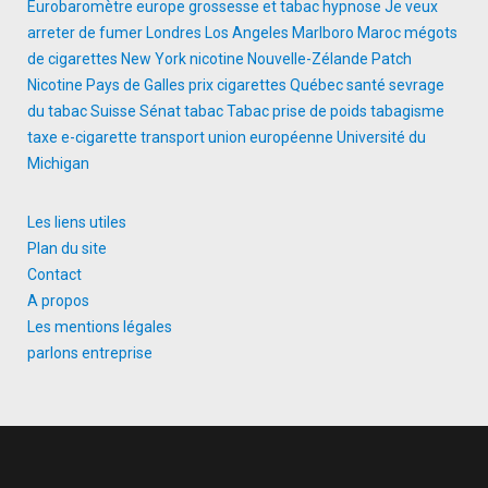
Eurobaromètre
europe
grossesse et tabac
hypnose
Je veux
arreter de fumer
Londres
Los Angeles
Marlboro
Maroc
mégots
de cigarettes
New York
nicotine
Nouvelle-Zélande
Patch
Nicotine
Pays de Galles
prix cigarettes
Québec
santé
sevrage
du tabac
Suisse
Sénat
tabac
Tabac prise de poids
tabagisme
taxe e-cigarette
transport
union européenne
Université du
Michigan
Les liens utiles
Plan du site
Contact
A propos
Les mentions légales
parlons entreprise