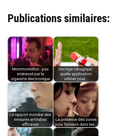
Publications similaires:
Montmormillon : pas
Sevrage tabagique :
intéressé par la
quelle application
cigarette électronique
utiliser pour…
Le rapport mondial des
mesures antitabac
La présence des zones
efficaces
pour fumeurs dans les…