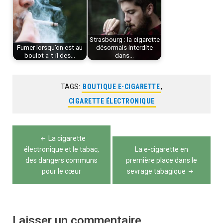
Strasbourg : la cigarette
Fumer lorsqu’on est au
désormais interdite
boulot a-t-il des…
dans…
TAGS:
BOUTIQUE E-CIGARETTE
,
CIGARETTE ÉLECTRONIQUE
Navigation
La cigarette
de
électronique et le tabac,
La e-cigarette en
des dangers communs
première place dans le
l’article
pour le cœur
sevrage tabagique
Laisser un commentaire