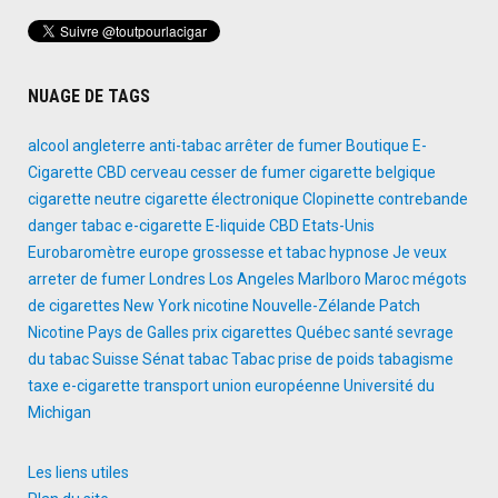
NUAGE DE TAGS
alcool
angleterre
anti-tabac
arrêter de fumer
Boutique E-
Cigarette
CBD
cerveau
cesser de fumer
cigarette belgique
cigarette neutre
cigarette électronique
Clopinette
contrebande
danger tabac
e-cigarette
E-liquide CBD
Etats-Unis
Eurobaromètre
europe
grossesse et tabac
hypnose
Je veux
arreter de fumer
Londres
Los Angeles
Marlboro
Maroc
mégots
de cigarettes
New York
nicotine
Nouvelle-Zélande
Patch
Nicotine
Pays de Galles
prix cigarettes
Québec
santé
sevrage
du tabac
Suisse
Sénat
tabac
Tabac prise de poids
tabagisme
taxe e-cigarette
transport
union européenne
Université du
Michigan
Les liens utiles