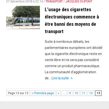
par
27 décembre 2018 à 22:14
/
TRANSPORT
/
JACQUES DUPONT
23
L’usage des cigarettes
millions
électroniques commence à
d’europé
être banni des moyens de
transport
Suite à nombreux débats, les
parlementaires européens ont décidé
que la cigarette électronique reste en
vente libre et ne sera pas considéré
comme un produit pharmaceutique.
La communauté d’agglomération
"L’usage
de…
Lire la suite
des
cigarettes
Page 13 sur 13
« Première page
«
…
9
10
11
12
13
électroniques
commence
à