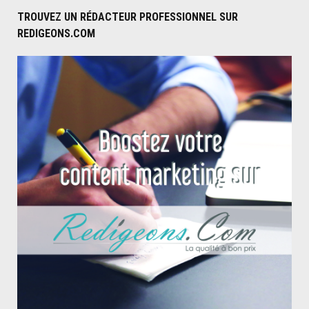
être
TROUVEZ UN RÉDACTEUR PROFESSIONNEL SUR
REDIGEONS.COM
banni
des
moyens
de
transport"