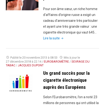
Pour son âme sœur, un riche homme
d’affaires d’origine russe a exigé un
cadeau d’anniversaire très particulier
et ayant une très grande valeur : une
cigarette électronique qui vaut 645…
"Une
Lire la suite
cigarette
très
précieuse
Publié le
20 novembre 2013 à 08:53
Mis à jour le
!"
27 décembre 2018 à 22:14
/
EUROBAROMÈTRE
/
SEVRAGE DU
TABAC
/
JACQUES DUPONT
Un grand succès pour la
cigarette électronique
auprès des Européens
Selon l’Eurobaromètre, l’on a noté 23
millions de personnes qui ont utilisé la