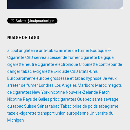
NUAGE DE TAGS
alcool
angleterre
anti-tabac
arrêter de fumer
Boutique E-
Cigarette
CBD
cerveau
cesser de fumer
cigarette belgique
cigarette neutre
cigarette électronique
Clopinette
contrebande
danger tabac
e-cigarette
E-liquide CBD
Etats-Unis
Eurobaromètre
europe
grossesse et tabac
hypnose
Je veux
arreter de fumer
Londres
Los Angeles
Marlboro
Maroc
mégots
de cigarettes
New York
nicotine
Nouvelle-Zélande
Patch
Nicotine
Pays de Galles
prix cigarettes
Québec
santé
sevrage
du tabac
Suisse
Sénat
tabac
Tabac prise de poids
tabagisme
taxe e-cigarette
transport
union européenne
Université du
Michigan