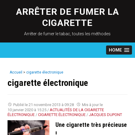
Skip
to
ARRÊTER DE FUMER LA
content
CIGARETTE
Arrêter de fumer le tabac, toutes les méthodes
HOME
Accueil
>
cigarette électronique
cigarette électronique
Publié le
21 novembre 2013 à 09:28
Mis à jour le
10 janvier 2020 à 15:25
/
ACTUALITÉS DE LA CIGARETTE
ÉLECTRONIQUE
/
CIGARETTE ÉLECTRONIQUE
/
JACQUES DUPONT
Une cigarette très précieuse
!