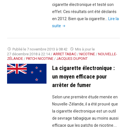
cigarette électronique et testé son
effet. Ces résultats ont été déclarés
en 2012. Bien que la cigarette…
Lire la
"Un
suite
grand
succès
pour
Publié le
7 novembre 2013 à 08:42
Mis à jour le
la
27 décembre 2018 à 22:14
/
ARRET TABAC
/
NICOTINE
/
NOUVELLE-
ZÉLANDE
/
PATCH NICOTINE
/
JACQUES DUPONT
cigarette
La cigarette électronique :
électronique
auprès
un moyen efficace pour
des
arrêter de fumer
Européens"
Selon une première étude menée en
Nouvelle-Zélande, il a été prouvé que
la cigarette électronique est un outil
de sevrage tabagique au moins aussi
efficace que les patchs de nicotine.…